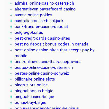
n
f
admiral-online-casino-osterreich
n
u
e
alternatieven-paysafecard-casino
d
n
r
aussie-online-pokies
e
d
t
australian-online-blackjack
r
B
i
bank-transfer-casino-deposit
e
o
g
belgie-goksites
c
n
,
best-credit-cards-casino-sites
e
u
l
best-no-deposit-bonus-codes-in-canada
n
s
o
best-online-casino-sites-that-accept-pay-by-
s
c
s
mobile
i
o
!
best-online-casino-that-accepts-visa
o
d
bestes-online-casino-osterreich
n
e
bestes-online-casino-schweiz
s
billionaire-online-slots
bingo-slots-online
bingoal-bonus-belgie
bingoal-casino-belgie
bonus-buy-belgie
bonus-sans-depot-casino-belgique