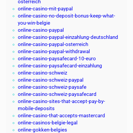
osterreich
online-casino-mit-paypal
online-casino-no-deposit-bonus-keep-what-
you-win-belgie
online-casino-paypal
online-casino-paypal-einzahlung-deutschland
online-casino-paypal-osterreich
online-casino-paypal-withdrawal
online-casino-paysafecard-10-euro
online-casino-paysafecard-einzahlung
online-casino-schweiz
online-casino-schweiz-paypal
online-casino-schweiz-paysafe
online-casino-schweiz-paysafecard
online-casino-sites-that-accept-pay-by-
mobile-deposits
online-casino-that-accepts-mastercard
online-casinos-belgie-legal
online-gokken-belgies