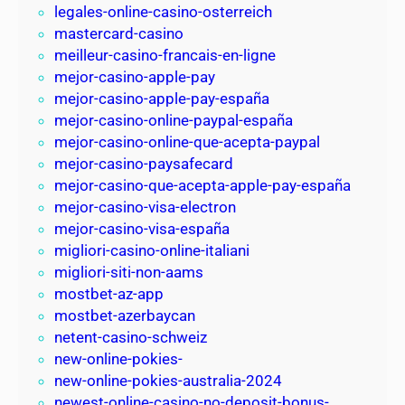
legales-online-casino-osterreich
mastercard-casino
meilleur-casino-francais-en-ligne
mejor-casino-apple-pay
mejor-casino-apple-pay-españa
mejor-casino-online-paypal-españa
mejor-casino-online-que-acepta-paypal
mejor-casino-paysafecard
mejor-casino-que-acepta-apple-pay-españa
mejor-casino-visa-electron
mejor-casino-visa-españa
migliori-casino-online-italiani
migliori-siti-non-aams
mostbet-az-app
mostbet-azerbaycan
netent-casino-schweiz
new-online-pokies-
new-online-pokies-australia-2024
newest-online-casino-no-deposit-bonus-