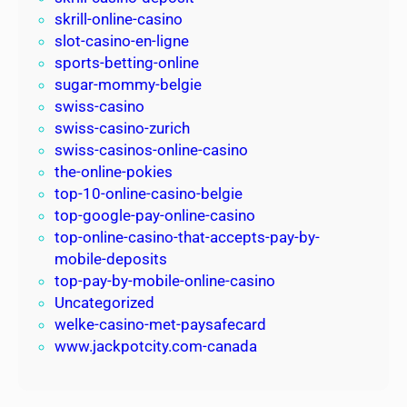
skrill-online-casino
slot-casino-en-ligne
sports-betting-online
sugar-mommy-belgie
swiss-casino
swiss-casino-zurich
swiss-casinos-online-casino
the-online-pokies
top-10-online-casino-belgie
top-google-pay-online-casino
top-online-casino-that-accepts-pay-by-
mobile-deposits
top-pay-by-mobile-online-casino
Uncategorized
welke-casino-met-paysafecard
www.jackpotcity.com-canada