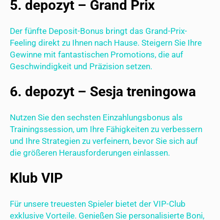
5. depozyt – Grand Prix
Der fünfte Deposit-Bonus bringt das Grand-Prix-
Feeling direkt zu Ihnen nach Hause. Steigern Sie Ihre
Gewinne mit fantastischen Promotions, die auf
Geschwindigkeit und Präzision setzen.
6. depozyt – Sesja treningowa
Nutzen Sie den sechsten Einzahlungsbonus als
Trainingssession, um Ihre Fähigkeiten zu verbessern
und Ihre Strategien zu verfeinern, bevor Sie sich auf
die größeren Herausforderungen einlassen.
Klub VІР
Für unsere treuesten Spieler bietet der VIP-Club
exklusive Vorteile. Genießen Sie personalisierte Boni,