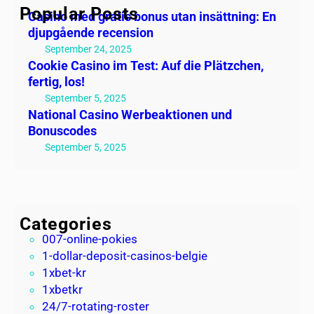
s
h
n
Popular Posts
C
Casino med gratis bonus utan insättning: En
t
s
a
djupgående recension
:
ä
s
September 24, 2025
A
t
i
Cookie Casino im Test: Auf die Plätzchen,
u
t
n
fertig, los!
f
n
o
September 5, 2025
d
i
W
National Casino Werbeaktionen und
i
n
e
Bonuscodes
e
g
r
September 5, 2025
P
:
b
l
E
e
ä
n
a
t
d
k
z
Categories
j
t
c
007-online-pokies
u
i
h
1-dollar-deposit-casinos-belgie
p
o
e
1xbet-kr
g
n
n
1xbetkr
å
e
,
24/7-rotating-roster
e