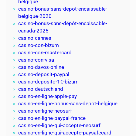
belgique
casino-bonus-sans-depot-encaissable-
belgique-2020
casino-bonus-sans-dépôt-encaissable-
canada-2025
casino-cannes
casino-con-bizum
casino-con-mastercard
casino-con-visa
casino-davos-online
casino-deposit-paypal
casino-deposito-1€-bizum
casino-deutschland
casino-en-ligne-apple-pay
casino-en-ligne-bonus-sans-depot-belgique
casino-en-ligne-neosurf
casino-en-ligne-paypal-france
casino-en-ligne-qui-accepte-neosurf
casino-en-ligne-qui-accepte-paysafecard