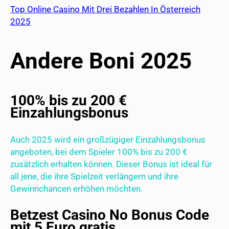
Top Online Casino Mit Drei Bezahlen In Österreich
2025
Andere Boni 2025
100% bis zu 200 €
Einzahlungsbonus
Auch 2025 wird ein großzügiger Einzahlungsbonus
angeboten, bei dem Spieler 100% bis zu 200 €
zusätzlich erhalten können. Dieser Bonus ist ideal für
all jene, die ihre Spielzeit verlängern und ihre
Gewinnchancen erhöhen möchten.
Betzest Casino No Bonus Code
mit 5 Euro gratis