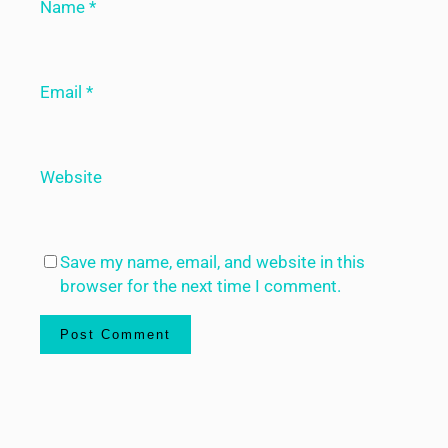
Name
*
Email
*
Website
Save my name, email, and website in this
browser for the next time I comment.