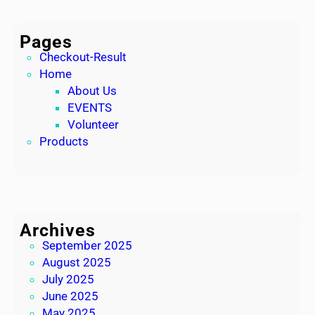
Pages
Checkout-Result
Home
About Us
EVENTS
Volunteer
Products
Archives
September 2025
August 2025
July 2025
June 2025
May 2025